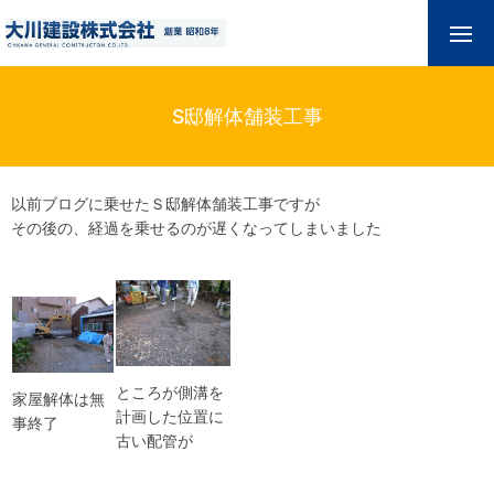
S邸解体舗装工事
以前ブログに乗せたＳ邸解体舗装工事ですが
その後の、経過を乗せるのが遅くなってしまいました
ところが側溝を
家屋解体は無
計画した位置に
事終了
古い配管が