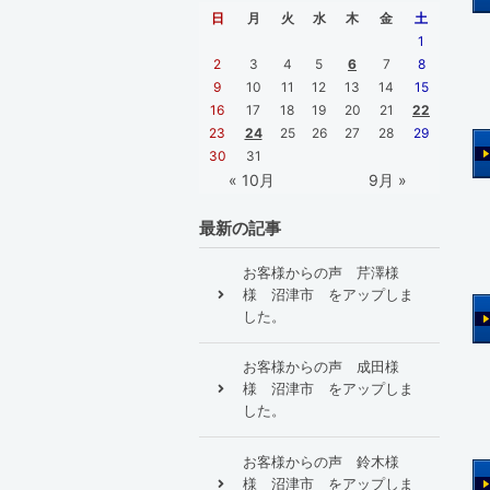
日
月
火
水
木
金
土
1
2
3
4
5
6
7
8
9
10
11
12
13
14
15
16
17
18
19
20
21
22
23
24
25
26
27
28
29
30
31
« 10月
9月 »
最新の記事
お客様からの声 芹澤様
様 沼津市 をアップしま
した。
お客様からの声 成田様
様 沼津市 をアップしま
した。
お客様からの声 鈴木様
様 沼津市 をアップしま