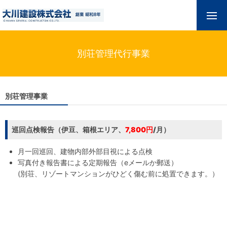
別荘管理代行事業
別荘管理事業
巡回点検報告（伊豆、箱根エリア、
7,800円
/月）
月一回巡回、建物内部外部目視による点検
写真付き報告書による定期報告（eメールか郵送）
(別荘、リゾートマンションがひどく傷む前に処置できます。）