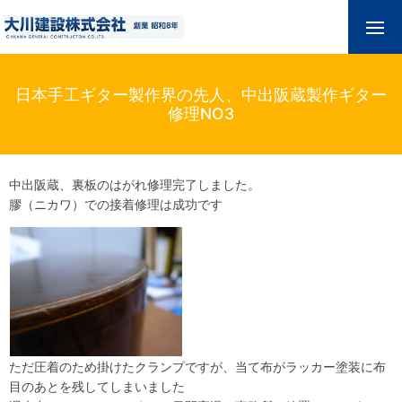
日本手工ギター製作界の先人、中出阪蔵製作ギター
修理NO3
中出阪蔵、裏板のはがれ修理完了しました。
膠（ニカワ）での接着修理は成功です
ただ圧着のため掛けたクランプですが、当て布がラッカー塗装に布
目のあとを残してしまいました