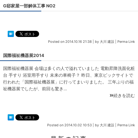
G邸家屋一部解体工事 NO2
Posted on
2014.10.16 21:38
|
by
大川 建設
|
Perma Link
国際福祉機器展2014
国際福祉機器展 会場は多くの人で溢れていました 電動昇降洗面化粧
台 手すり 浴室用手すり 未来の車椅子？ 昨日、東京ビックサイトで
行われた「国際福祉機器展」に行ってまいりました。 三年ぶりの福
祉機器展でしたが、前回も驚き…
続きを読む
Posted on
2014.10.02 10:53
|
by
大川 建設
|
Perma Link