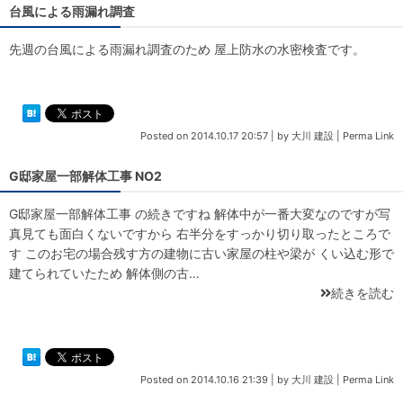
台風による雨漏れ調査
先週の台風による雨漏れ調査のため 屋上防水の水密検査です。
Posted on
2014.10.17 20:57
|
by
大川 建設
|
Perma Link
G邸家屋一部解体工事 NO2
G邸家屋一部解体工事 の続きですね 解体中が一番大変なのですが写
真見ても面白くないですから 右半分をすっかり切り取ったところで
す このお宅の場合残す方の建物に古い家屋の柱や梁が くい込む形で
建てられていたため 解体側の古…
続きを読む
Posted on
2014.10.16 21:39
|
by
大川 建設
|
Perma Link