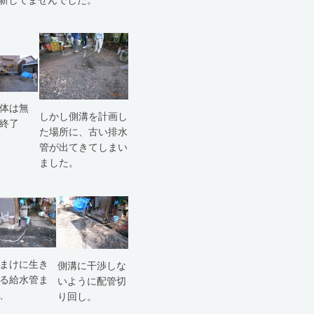
体は無
しかし側溝を計画し
終了
た場所に、古い排水
管が出てきてしまい
ました。
まけに生き
側溝に干渉しな
る給水管ま
いように配管切
、
り回し。