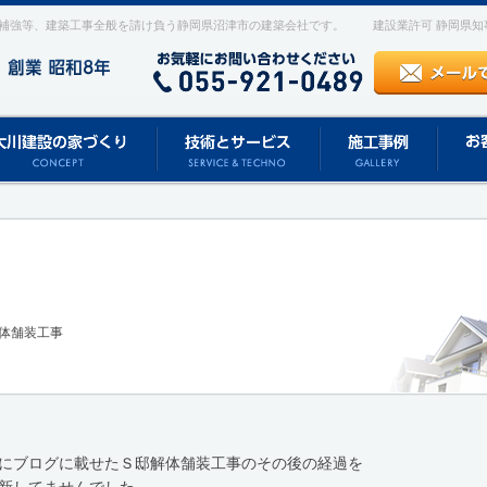
補強等、建築工事全般を請け負う静岡県沼津市の建築会社です。
建設業許可 静岡県知事 
体舗装工事
にブログに載せたＳ邸解体舗装工事のその後の経過を
新してませんでした。