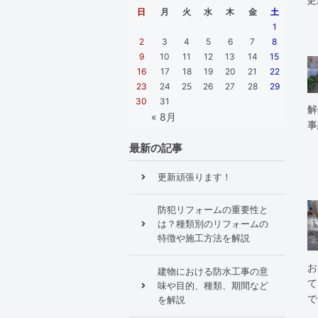
日
月
火
水
木
金
土
1
2
3
4
5
6
7
8
9
10
11
12
13
14
15
16
17
18
19
20
21
22
23
24
25
26
27
28
29
30
31
解
« 8月
事
最新の記事
更新頑張ります！
防犯リフォームの重要性と
は？種類別のリフォームの
特徴や施工方法を解説
お
建物における防水工事の意
て
味や目的、種類、期間など
で
を解説