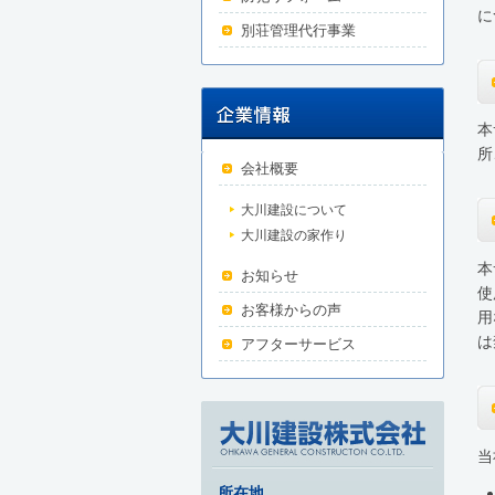
に
別荘管理代行事業
本
所
会社概要
大川建設について
大川建設の家作り
本
お知らせ
使
お客様からの声
用
は
アフターサービス
当
所在地