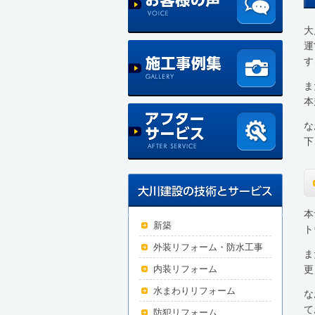
大
運
す
ま
本
な
下
本
新築
ト
外装リフォーム・防水工事
ま
更
内装リフォーム
水まわりリフォーム
な
て
防犯リフォーム