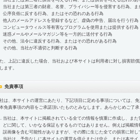
当社または第三者の財産、名誉、プライバシー等を侵害する行為、ま
公序良俗に反する行為、またはその恐れのある行為
他人のメールアドレスを登録するなど、虚偽の申告、届出を行う行為
コンピュータウィルス等有害なプログラムを使用または提供する行為
迷惑メールやメールマガジン等を一方的に送付する行為
その他、法令に違反する行為、またはその恐れがある行為
その他、当社が不適切と判断する行為
た、上記に違反した場合、当社および本サイトは利用者に対し損害賠償
します。
免責事項
社は、本サイトの運営にあたり、下記項目に定める事項については、免
本免責事項の内容をご承諾頂いたものとみなします。あらかじめご了承
当社は、本サイトに掲載されている全ての情報を慎重に作成し、また
どに関して、いかなる保証もするものではありません。例えば掲載情
誤画像を含む可能性がありますが、その際に生じた全ての損害に対し
当社は、予告なしに本サイトの運営を停止または中止、または本サイ