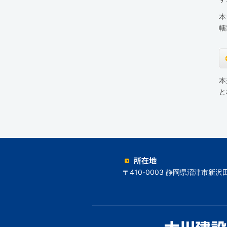
本
轄
本
と
〒410-0003 静岡県沼津市新沢田