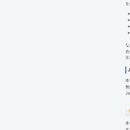
を
な
合
不
本
無
J
本
す