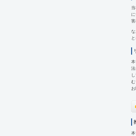
当
に
害
な
と
本
法
し
む
お
本