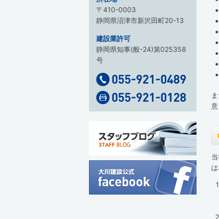
〒410-0003
静岡県沼津市新沢田町20-13
建設業許可
静岡県知事(般-24)第025358
号
ま
意
当
は